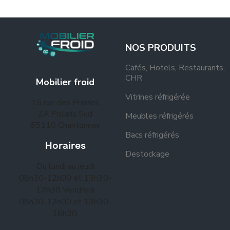
NOS PRODUITS
Cafés, Hotels, Restaurants,
CHR
Mobilier froid
Vitrines réfrigérée
15 rue des Prairies
ZA Polaris Sud
Meubles réfrigérés
85110 Chantonnay
Bacs réfrigérés
Horaires
Destockage
Du lundi au jeudi
08h30-12h00 et 13h30-
17h30 Vendredi
08h30-12h00 et 13h30-
16h30.