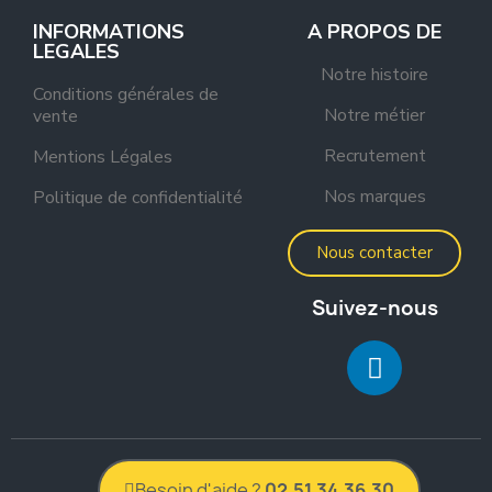
INFORMATIONS
A PROPOS DE
LEGALES
Notre histoire
Conditions générales de
Notre métier
vente
Recrutement
Mentions Légales
Nos marques
Politique de confidentialité
Nous contacter
Suivez-nous
2022 Mobilier Froid
Besoin d'aide ?
02.51.34.36.30