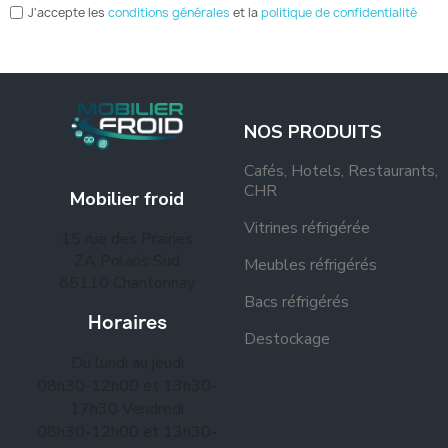
J'accepte les
conditions générales
et la
politique de confidentialité
NOS PRODUITS
Cafés, Hotels, Restaurants,
CHR
Mobilier froid
Vitrines réfrigérée
15 rue des Prairies
ZA Polaris Sud
Meubles réfrigérés
85110 Chantonnay
Bacs réfrigérés
Horaires
Destockage
Du lundi au jeudi
08h30-12h00 et 13h30-
17h30 Vendredi
08h30-12h00 et 13h30-