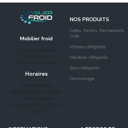
NOS PRODUITS
Cafés, Hotels, Restaurants,
CHR
Mobilier froid
Vitrines réfrigérée
15 rue des Prairies
ZA Polaris Sud
Meubles réfrigérés
85110 Chantonnay
Bacs réfrigérés
Horaires
Destockage
Du lundi au jeudi
08h30-12h00 et 13h30-
17h30 Vendredi
08h30-12h00 et 13h30-
16h30.