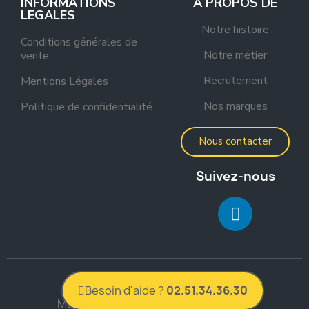
INFORMATIONS
A PROPOS DE
LEGALES
Notre histoire
Conditions générales de
Notre métier
vente
Recrutement
Mentions Légales
Nos marques
Politique de confidentialité
Nous contacter
Suivez-nous
2022 Mobilier Froid
Besoin d'aide ?
02.51.34.36.30
Marque commerciale de Y.P. Concept