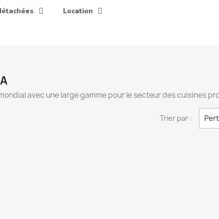
détachées
Location
LA
mondial avec une large gamme pour le secteur des cuisines prof
Trier par :
Per