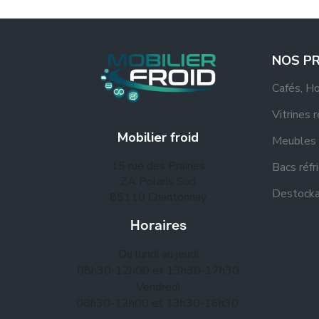
NOS P
Cafés, H
Vitrines 
Mobilier froid
Meubles 
15 rue des Prairies
Bacs réfr
ZA Polaris Sud
Destock
85110 Chantonnay
Horaires
Du lundi au jeudi
08h30-12h00 et 13h30-17h30
Vendredi
08h30-12h00 et 13h30-16h30.