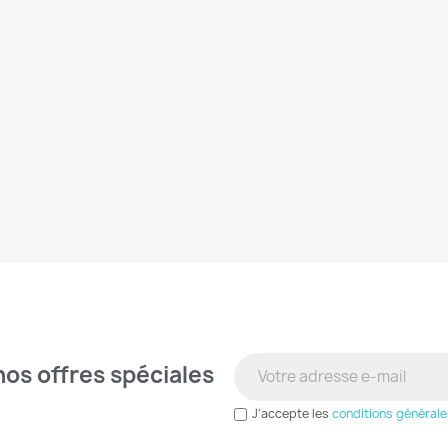
os offres spéciales
 the latest news from our shop.
J'accepte les
conditions générale