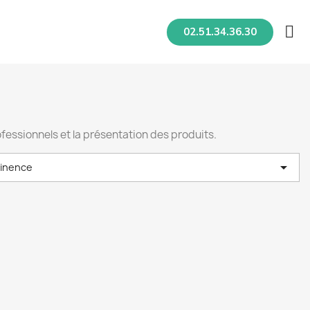
02.51.34.36.30
essionnels et la présentation des produits.

tinence