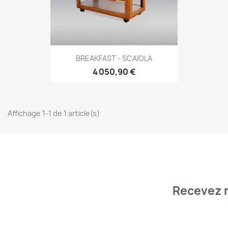
Aperçu rapide

BREAKFAST - SCAIOLA
4 050,90 €
Affichage 1-1 de 1 article(s)
Recevez n
And receive