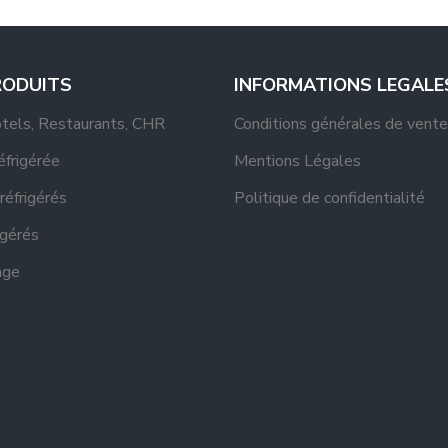
RODUITS
INFORMATIONS LEGALE
otels, Restaurants, CHR
Conditions générales de vente
réfrigérée
Mentions Légales
réfrigérés
Politique de confidentialité
igérés
age